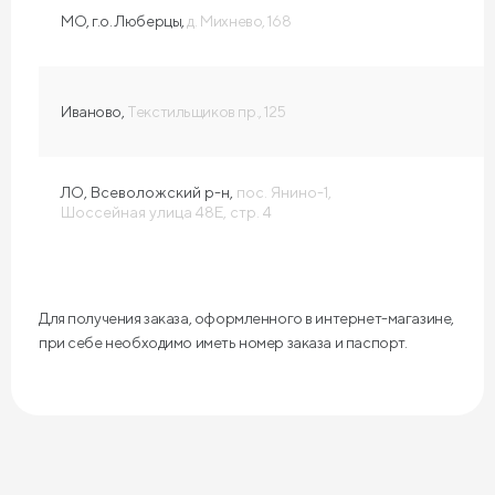
МО, г.о. Люберцы,
д. Михнево, 168
Иваново,
Текстильщиков пр., 125
ЛО, Всеволожский р-н,
пос. Янино-1,
Шоссейная улица 48Е, стр. 4
Для получения заказа, оформленного в интернет-магазине,
при себе необходимо иметь номер заказа и паспорт.