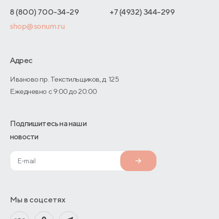
Интернет-магазинам
Адреса магазинов
8 (800) 700-34-29
+7 (4932) 344-299
Оптовые продажи
shop@sonum.ru
Договор-оферты
Дизайнерам интерьеров
О производстве
Адрес
Иваново пр. Текстильщиков, д. 125
Ежедневно с 9:00 до 20:00
Подпишитесь на наши
новости
Мы в соцсетях