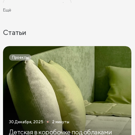
Черные прикроватные тумбы
Ещё
Бежевые прикроватные тумбы
Прикроватные тумбы на ножках
Статьи
Прикроватные тумбы с 2 ящиками
Прикроватные тумбы в современном стиле
Проекты
Узкие прикроватные тумбы
Темные прикроватные тумбы
Зеленые прикроватные тумбы
Синие прикроватные тумбы
Коричневые прикроватные тумбы
30 Декабря, 2025
2 минуты
Светлые прикроватные тумбы
Детская в коробочке под облаками