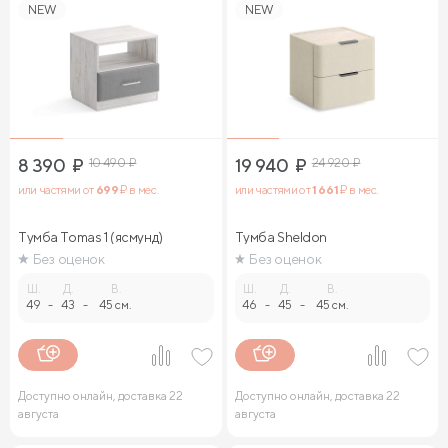
NEW
NEW
8 390
₽
10 490
₽
19 940
₽
24 920
₽
или частями от
699
₽ в мес.
или частями от
1 661
₽ в мес.
Тумба Tomas 1 (ясмунд)
Тумба Sheldon
Без оценок
Без оценок
Ш.
Д.
В.
Ш.
Д.
В.
49
-
43
-
45 см.
46
-
45
-
45 см.
Доступно онлайн, доставка 22
Доступно онлайн, доставка 22
августа
августа