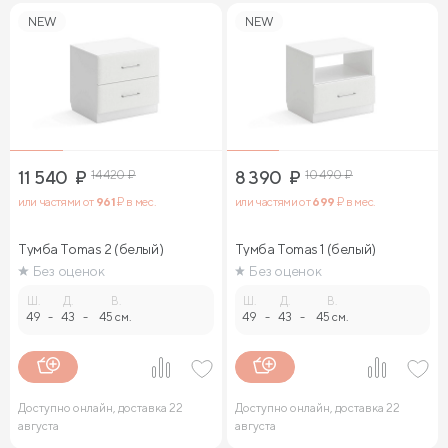
NEW
NEW
11 540
₽
14 420
₽
8 390
₽
10 490
₽
или частями от
961
₽ в мес.
или частями от
699
₽ в мес.
Тумба Tomas 2 (белый)
Тумба Tomas 1 (белый)
Без оценок
Без оценок
Ш.
Д.
В.
Ш.
Д.
В.
49
-
43
-
45 см.
49
-
43
-
45 см.
Доступно онлайн, доставка 22
Доступно онлайн, доставка 22
августа
августа