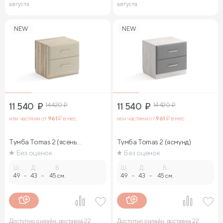
августа
августа
NEW
NEW
11 540
₽
14 420
₽
11 540
₽
14 420
₽
или частями от
961
₽ в мес.
или частями от
961
₽ в мес.
Тумба Tomas 2 (ясень
Тумба Tomas 2 (ясмунд)
ориноко)
Без оценок
Без оценок
Ш.
Д.
В.
Ш.
Д.
В.
49
-
43
-
45 см.
49
-
43
-
45 см.
Доступно онлайн, доставка 22
Доступно онлайн, доставка 22