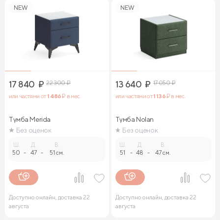
NEW
NEW
17 840
₽
22 300
₽
13 640
₽
17 050
₽
или частями от
1 486
₽ в мес.
или частями от
1 136
₽ в мес.
Тумба Merida
Тумба Nolan
Без оценок
Без оценок
Ш.
Д.
В.
Ш.
Д.
В.
50
-
47
-
51 см.
51
-
48
-
47 см.
Доступно онлайн, доставка 22
Доступно онлайн, доставка 22
августа
августа