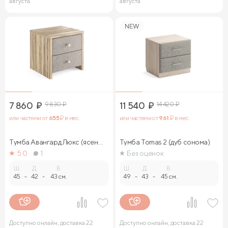
августа
августа
NEW
7 860
₽
9 830
₽
11 540
₽
14 420
₽
или частями от
655
₽ в мес.
или частями от
961
₽ в мес.
Тумба Авангард Люкс (ясень
Тумба Tomas 2 (дуб сонома)
ориноко)
5.0
1
Без оценок
Ш.
Д.
В.
Ш.
Д.
В.
45
-
42
-
43 см.
49
-
43
-
45 см.
Доступно онлайн, доставка 22
Доступно онлайн, доставка 22