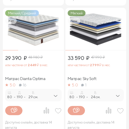
Мягкий/Средний
Мягкий
Хит
New
29 390
₽
48 980
₽
33 590
₽
47 990
₽
или частями от
2 449
₽ в мес.
или частями от
2 799
₽ в мес.
Матрас Dianta Optima
Матрас Sky Soft
5.0
16
5.0
1
Ш.
Д.
В.
Ш.
Д.
В.
80
-
190
-
29 см.
80
-
190
-
24 см.
Доступно онлайн, доставка 14
Доступно онлайн, доставка 14
августа
августа