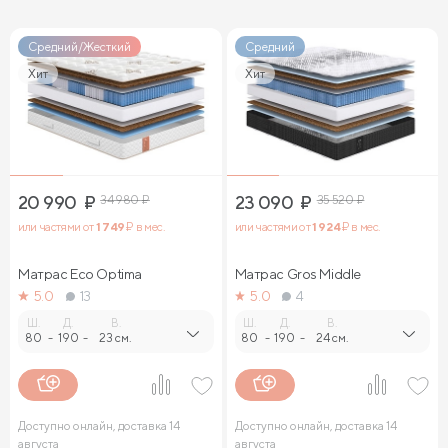
Средний/Жесткий
Средний
Хит
Хит
20 990
₽
34 980
₽
23 090
₽
35 520
₽
или частями от
1 749
₽ в мес.
или частями от
1 924
₽ в мес.
Матрас Eco Optima
Матрас Gros Middle
5.0
13
5.0
4
Ш.
Д.
В.
Ш.
Д.
В.
80
-
190
-
23 см.
80
-
190
-
24 см.
Доступно онлайн, доставка 14
Доступно онлайн, доставка 14
августа
августа