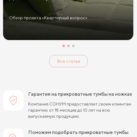
Прикроватные тумбы графит
Желтые прикроватные тумбы
Обзор проекта «Квартирный вопрос»
Красные прикроватные тумбы
Розовые прикроватные тумбы
Голубые прикроватные тумбы
Тумбы Дуб Сонома
Все статьи
Тумбы Ясень
Тумбы Кашемир
Тумбы Лофт
Классические тумбы
Тумбы с выдвижными ящиками
Маленькие тумбы
Тумбы с полкой
Гарантия на прикроватные тумбы на ножках
Тумбы с 1 ящиком
Компания СОНУМ предоставляет своим клиентам
гарантию от 18 месяцев до 10 лет на всю
выпускаемую продукцию.
Поможем подобрать прикроватные тумбы