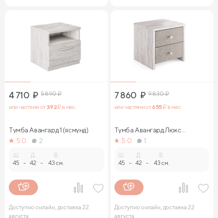
4 710
₽
5 890
₽
7 860
₽
9 830
₽
или частями от
392
₽ в мес.
или частями от
655
₽ в мес.
Тумба Авангард 1 (ясмунд)
Тумба Авангард Люкс
(ясмунд)
5.0
2
5.0
1
Ш.
Д.
В.
Ш.
Д.
В.
45
-
42
-
43 см.
45
-
42
-
43 см.
Доступно онлайн, доставка 22
Доступно онлайн, доставка 22
августа
августа