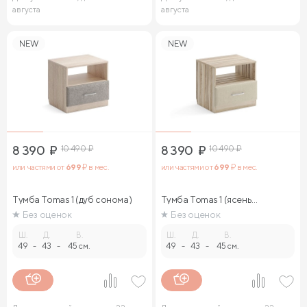
августа
августа
NEW
NEW
8 390
₽
10 490
₽
8 390
₽
10 490
₽
или частями от
699
₽ в мес.
или частями от
699
₽ в мес.
Тумба Tomas 1 (дуб сонома)
Тумба Tomas 1 (ясень
ориноко)
Без оценок
Без оценок
Ш.
Д.
В.
Ш.
Д.
В.
49
-
43
-
45 см.
49
-
43
-
45 см.