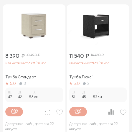
8 390
₽
10 490
₽
11 540
₽
14 420
₽
или частями от
699
₽ в мес.
или частями от
961
₽ в мес.
Тумба Стандарт
Тумба Люкс 1
5.0
3
5.0
2
Ш.
Д.
В.
Ш.
Д.
В.
47
-
42
-
56 см.
51
-
45
-
53 см.
Доступно онлайн, доставка 22
Доступно онлайн, доставка 22
августа
августа