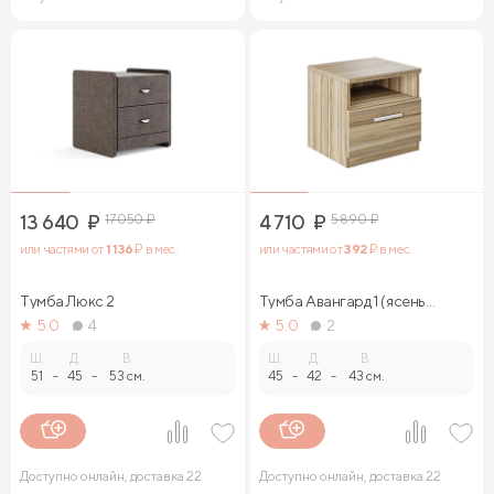
13 640
₽
17 050
₽
4 710
₽
5 890
₽
или частями от
1 136
₽ в мес.
или частями от
392
₽ в мес.
Тумба Люкс 2
Тумба Авангард 1 (ясень
ориноко)
5.0
4
5.0
2
Ш.
Д.
В.
Ш.
Д.
В.
51
-
45
-
53 см.
45
-
42
-
43 см.
Доступно онлайн, доставка 22
Доступно онлайн, доставка 22