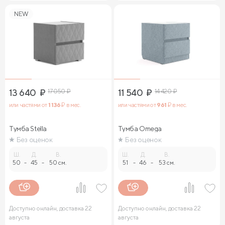
NEW
13 640
₽
17 050
₽
11 540
₽
14 420
₽
или частями от
1 136
₽ в мес.
или частями от
961
₽ в мес.
Тумба Stella
Тумба Omega
Без оценок
Без оценок
Ш.
Д.
В.
Ш.
Д.
В.
50
-
45
-
50 см.
51
-
46
-
53 см.
Доступно онлайн, доставка 22
Доступно онлайн, доставка 22
августа
августа