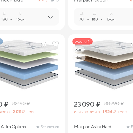
4.9
10
Д.
В.
Ш.
Д.
В.
180
-
16 см.
70
-
180
-
15 см.
Жесткий
Хит
New
2
2
0
₽
23 090
₽
32 190
₽
30 790
₽
тями от
2 011
₽ в мес.
или частями от
1 924
₽ в мес.
Astra Optima
Матрас Astra Hard
Без оценок
Б