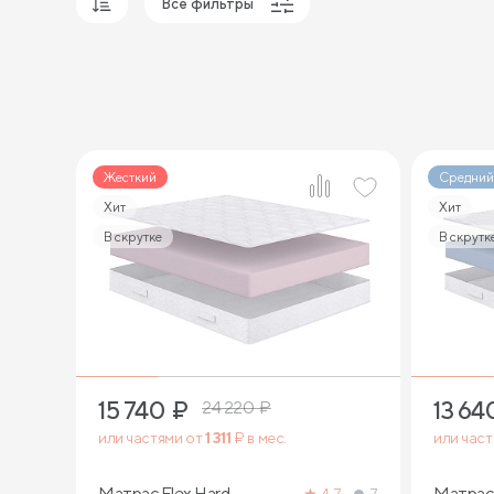
Все фильтры
Популярные
Сначала дешевые
Сначала дорогие
Жесткий
Средний
Хит
Хит
В скрутке
В скрутк
1
15 740
₽
13 64
24 220
₽
или частями от
1 311
₽ в мес.
или час
Матрас Flex Hard
Матрас 