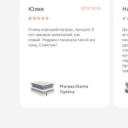
Юлия
Н
07.07.2026
Очень хороший матрас, прошло 5
До
лет никаких изменений, как
ег
новый. Недавно заказала такой же
ме
сыну. Советую!
уд
сп
ку
че
пр
чу
ин
сп
Матрас Dianta
ка
по
Optima
за