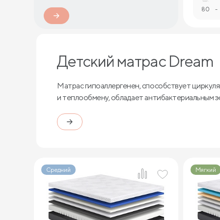
80
-
Детский матрас Dream
Матрас гипоаллергенен, способствует циркуля
и теплообмену, обладает антибактериальным 
Средний
Мягкий
1