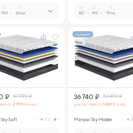
Д.
В.
Ш.
Д.
В.
190
-
20 см.
80
-
190
-
19 см.
Средний
New
2
2
0
₽
36 740
₽
47 990
₽
52 490
₽
тями от
2 799
₽ в мес.
или частями от
3 061
₽ в мес.
Sky Soft
Матрас Sky Middle
5.0
1
Б
Д.
В.
Ш.
Д.
В.