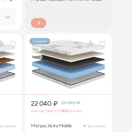
5.0
7
Средний
Хит
New
2
22 040
₽
29 390
₽
или частями от
1 836
₽ в мес.
Матрас Astra Middle
ез оценок
Без оценок