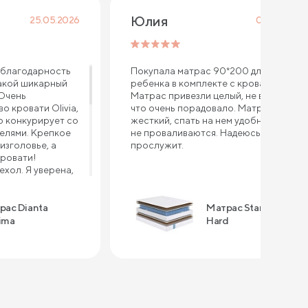
Юлия
25.05.2026
08.04.2026
благодарность
Покупала матрас 90*200 для
акой шикарный
ребенка в комплекте с кроватью.
 Очень
Матрас привезли целый, не всткурке,
о кровати Olivia,
что очень порадовало. Матрас
 конкурирует со
жесткий, спать на нем удобно, бока
елями. Крепкое
не проваливаются. Надеюсь долго
изголовье, а
прослужит.
кровати!
хол. Я уверена,
порвется, так как
тью другого
ерно через год
рас Dianta
Матрас Standart
рас - это
ima
Hard
Выдерживает
 хорошая
сна, уютный,
на таком
тва: - высокое
ые цены -
овления -