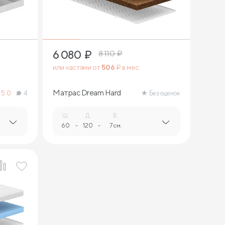
6 080
₽
8 110
₽
или частями от
506
₽ в мес.
Матрас Dream Hard
5.0
4
Без оценок
Ш.
Д.
В.
60
-
120
-
7 см.