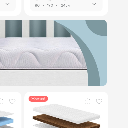
80
-
190
-
24 см.
Жесткий