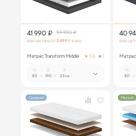
41 990
₽
40 9
59 990
₽
или частями от
3 499
₽ в мес.
или час
Матрас Transform Middle
Матрас 
5.0
1
Ш.
Д.
В.
Ш.
80
-
190
-
23 см.
80
-
Средний
Мягкий