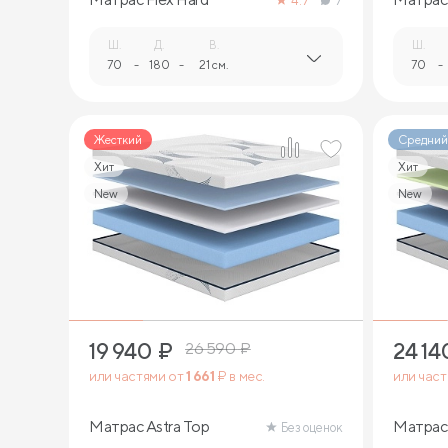
4.7
7
Ш.
Д.
В.
Ш.
70
-
180
-
21 см.
70
-
Жесткий
Средний
Хит
Хит
New
New
2
19 940
₽
24 14
26 590
₽
или частями от
1 661
₽ в мес.
или час
Матрас Astra Top
Матрас 
Без оценок