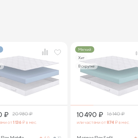
Мягкий
Хит
е
В скрутке
1
1
0
₽
10 490
₽
20 980
₽
16 140
₽
тями от
1 136
₽ в мес.
или частями от
874
₽ в мес.
Flex Middle
Матрас Flex Soft