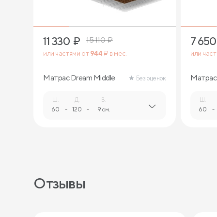
11 330
₽
7 650
15 110
₽
или частями от
944
₽ в мес.
или час
Матрас Dream Middle
Матрас 
Без оценок
Ш.
Д.
В.
Ш.
60
-
120
-
9 см.
60
-
Отзывы