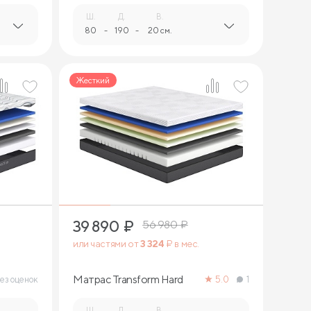
Ш.
Д.
В.
80
-
190
-
20 см.
Жесткий
1
39 890
₽
56 980
₽
или частями от
3 324
₽ в мес.
Матрас Transform Hard
ез оценок
5.0
1
Ш.
Д.
В.