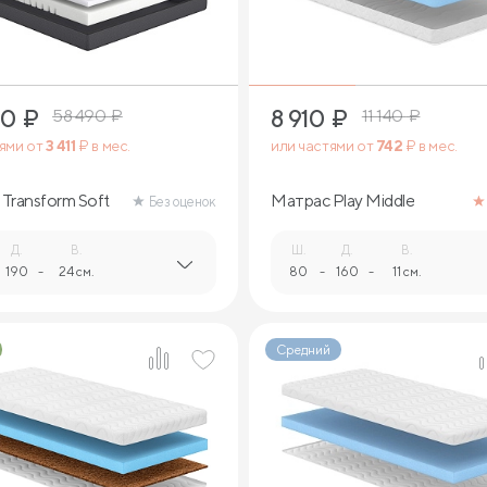
40
₽
8 910
₽
58 490
₽
11 140
₽
тями от
3 411
₽ в мес.
или частями от
742
₽ в мес.
Transform Soft
Матрас Play Middle
Без оценок
Д.
В.
Ш.
Д.
В.
190
-
24 см.
80
-
160
-
11 см.
Средний