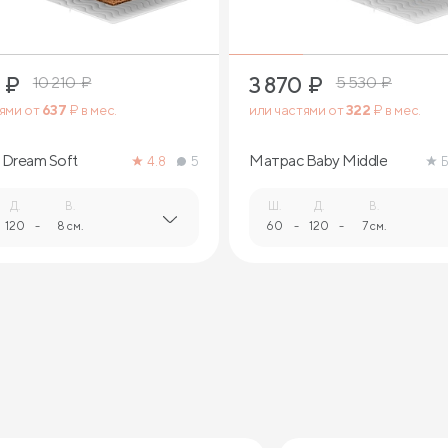
₽
3 870
₽
10 210
₽
5 530
₽
тями от
637
₽ в мес.
или частями от
322
₽ в мес.
Dream Soft
Матрас Baby Middle
4.8
5
Б
Д.
В.
Ш.
Д.
В.
120
-
8 см.
60
-
120
-
7 см.