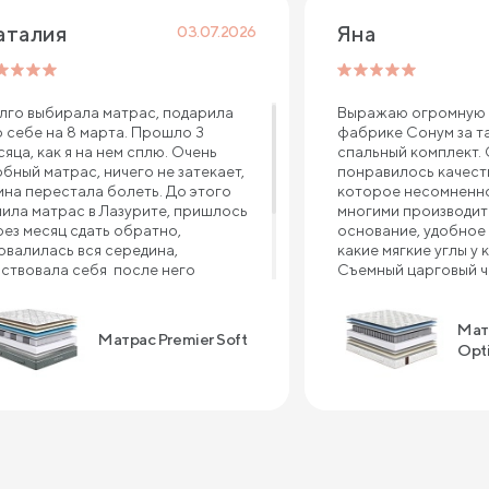
аталия 
Яна
03.07.2026
лго выбирала матрас, подарила
Выражаю огромную 
о себе на 8 марта. Прошло 3
фабрике Сонум за т
сяца, как я на нем сплю. Очень
спальный комплект.
обный матрас, ничего не затекает,
понравилось качеств
ина перестала болеть. До этого
которое несомненно
пила матрас в Лазурите, пришлось
многими производит
рез месяц сдать обратно,
основание, удобное 
овалилась вся середина,
какие мягкие углы у 
вствовала себя после него
Съемный царговый че
валидом , болело все тело, и шея, и
что ткань в углах не 
ина, и плечи. Рекомендую матрас
с предыдущей крова
мпании Сонум к покупке, пока не
производителя прим
Мат
Матрас Premier Soft
жалела ни дня . Спасибо большое
это случилось. А мат
Opt
 крепкий сон!!!
отдельный шедевр! 
большой вес, очень
поддержка во время 
очень приятный сон 
матрасе. Преимущес
качество - приемлем
быстрый срок изгот