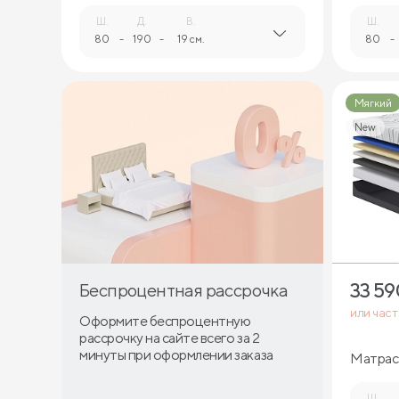
Ш.
Д.
В.
Ш.
80
-
190
-
19 см.
80
-
Мягкий
New
33 59
Беспроцентная рассрочка
или час
Оформите беспроцентную
рассрочку на сайте всего за 2
минуты при оформлении заказа
Матрас 
Ш.