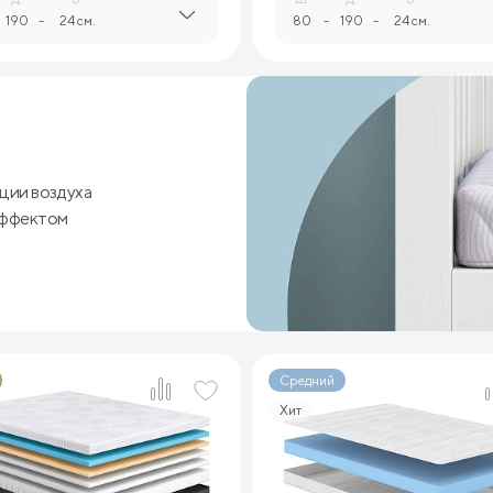
190
-
24 см.
80
-
190
-
24 см.
ции воздуха
эффектом
Средний
Хит
2