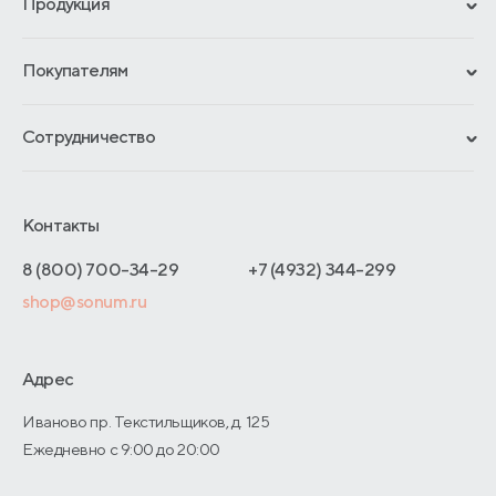
Продукция
Сертификаты
Покупателям
Гарантии
Рассрочка и кредит
Материалы и технологии
Сотрудничество
Обмен и возврат
Сроки изготовления
Франчайзинг
Доставка и оплата
Блог
Отельерам
Контакты
Как оформить заказ
Отзывы покупателей
Интернет-магазинам
Адреса магазинов
8 (800) 700-34-29
+7 (4932) 344-299
Оптовые продажи
shop@sonum.ru
Договор-оферты
Дизайнерам интерьеров
О производстве
Адрес
Иваново пр. Текстильщиков, д. 125
Ежедневно с 9:00 до 20:00