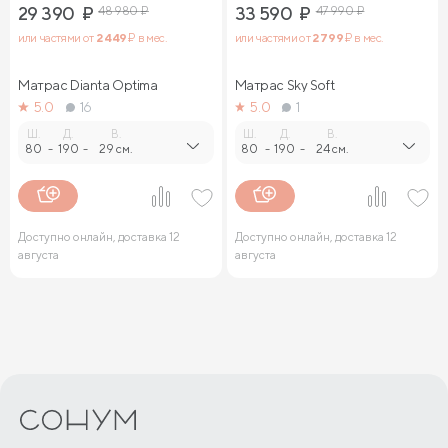
29 390
₽
48 980
₽
33 590
₽
47 990
₽
или частями от
2 449
₽ в мес.
или частями от
2 799
₽ в мес.
Матрас Dianta Optima
Матрас Sky Soft
5.0
16
5.0
1
Ш.
Д.
В.
Ш.
Д.
В.
80
-
190
-
29 см.
80
-
190
-
24 см.
Доступно онлайн, доставка 12
Доступно онлайн, доставка 12
августа
августа