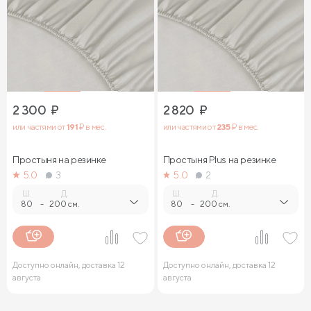
2 300
₽
2 820
₽
или частями от
191
₽ в мес.
или частями от
235
₽ в мес.
Простыня на резинке
Простыня Plus на резинке
5.0
3
5.0
2
Ш.
Д.
Ш.
Д.
80
-
200 см.
80
-
200 см.
Доступно онлайн, доставка 12
Доступно онлайн, доставка 12
августа
августа