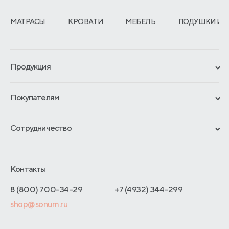
МАТРАСЫ
КРОВАТИ
МЕБЕЛЬ
ПОДУШКИ И 
Продукция
Сертификаты
Покупателям
Гарантии
Рассрочка и кредит
Материалы и технологии
Сотрудничество
Обмен и возврат
Сроки изготовления
Франчайзинг
Доставка и оплата
Блог
Отельерам
Контакты
Как оформить заказ
Отзывы покупателей
Интернет-магазинам
Адреса магазинов
8 (800) 700-34-29
+7 (4932) 344-299
Оптовые продажи
shop@sonum.ru
Договор-оферты
Дизайнерам интерьеров