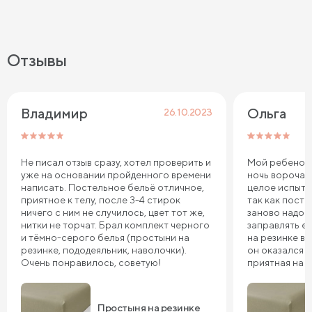
Отзывы
Владимир 
Ольга
26.10.2023
Не писал отзыв сразу, хотел проверить и
Мой ребенок 
уже на основании пройденного времени
ночь ворочае
написать. Постельное бельё отличное,
целое испыта
приятное к телу, после 3-4 стирок
так как пост
ничего с ним не случилось, цвет тот же,
заново надо 
нитки не торчат. Брал комплект черного
заправлять ее
и тёмно-серого белья (простыни на
на резинке в 
резинке, пододеяльник, наволочки).
он оказался т
Очень понравилось, советую!
приятная на 
довольны, сп
Простыня на резинке