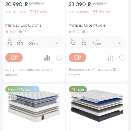
20 990
₽
34 980
₽
23 090
₽
35 520
₽
или частями от
1 749
₽ в мес.
или частями от
1 924
₽ в мес.
Матрас Eco Optima
Матрас Gros Middle
5.0
13
5.0
4
Ш.
Д.
В.
Ш.
Д.
В.
80
-
190
-
23 см.
80
-
190
-
24 см.
Доступно онлайн, доставка 12
Доступно онлайн, доставка 12
августа
августа
Мягкий/Средний
Мягкий
Хит
New