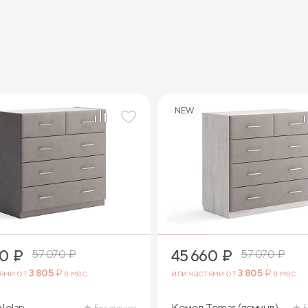
NEW
60
₽
45 660
₽
57 070
₽
57 070
₽
тями от
3 805
₽ в мес.
или частями от
3 805
₽ в мес.
Nolan
Комод Tomas (ясмунд)