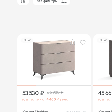
Все фильтры
Популярные
Сначала дешевые
Сначала дорогие
NEW
NEW
53 530
₽
45 6
66 920
₽
или частями от
4 460
₽ в мес.
или час
Комод Sheldon
Комод 