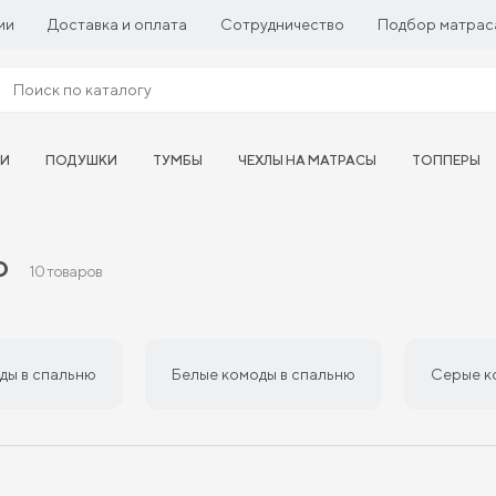
ии
Доставка и оплата
Сотрудничество
Подбор матрас
ТИ
ПОДУШКИ
ТУМБЫ
ЧЕХЛЫ НА МАТРАСЫ
ТОППЕРЫ
ю
10 товаров
ды в спальню
Белые комоды в спальню
Серые к