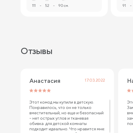
111
-
52
-
90 см.
91
-
Отзывы
Анастасия
17.03.2022
Этот комод мы купили в детскую.
Эт
Понравилось, что он не только
За
вместительный, но еще и безопасный
вм
– нет острых углов и тканевая
за
обивка для детской комнаты
по
подходит идеально. Что нравится мне: