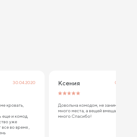
Ксения
30.04.2020
01.06.2019
ме кровать,
Довольна комодом, не занимает
много места, а вещей вмещает в себя
 еще и комод,
много.Спасибо!
ство уже
все во время ,
ень