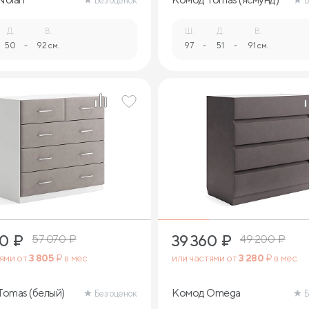
Без оценок
Б
Д.
В.
Ш.
Д.
В.
50
-
92 см.
97
-
51
-
91 см.
60
₽
39 360
₽
57 070
₽
49 200
₽
тями от
3 805
₽ в мес.
или частями от
3 280
₽ в мес.
omas (белый)
Комод Omega
Без оценок
Б