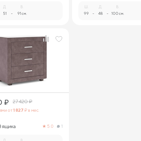
Д.
В.
Ш.
Д.
В.
51
-
91 см.
99
-
48
-
100 см.
0
₽
27 420
₽
тями от
1 827
₽ в мес.
3 ящика
5.0
1
Д.
В.