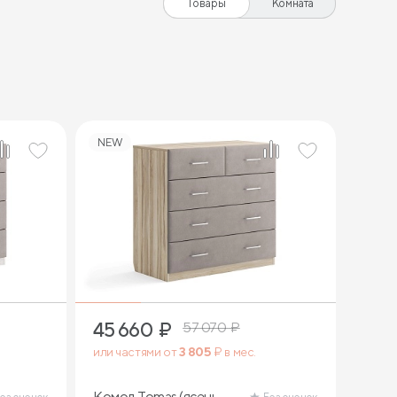
Товары
Комната
NEW
45 660
₽
57 070
₽
или частями от
3 805
₽ в мес.
Комод Tomas (ясень