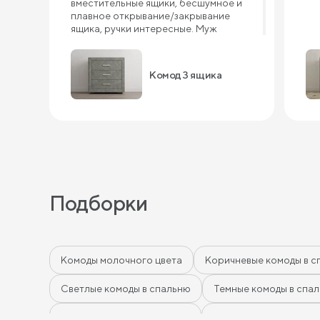
вместительные ящики, бесшумное и
плавное открывание/закрывание
ящика, ручки интересные. Муж
сказал, что собирать комод одно
удовольствие. Он все перебрал,
качество похвалил. Уверена, комод 3
Комод 3 ящика
ящика прослужит нам долго.
Подборки
Комоды молочного цвета
Коричневые комоды в с
Светлые комоды в спальню
Темные комоды в спа
Зеленые комоды в спальню
Комоды в спальню гр