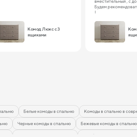
вместительный , с д
Будем рекомендоват
!
Комод Люкс с 3
Ком
ящиками
ящи
пальню
Белые комоды в спальню
Комоды в спальню в совр
льню
Черные комоды в спальню
Бежевые комоды в спальню
афит
Розовые комоды в спальню
Голубые комоды в спальн