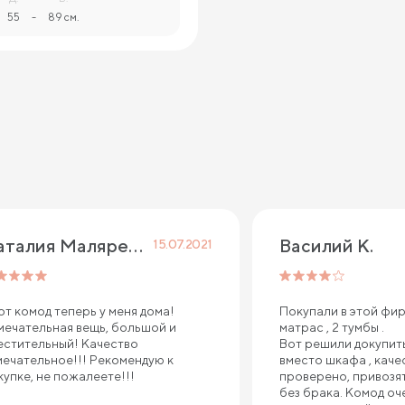
55
-
89 см.
Наталия Маляренко
Василий К.
15.07.2021
от комод теперь у меня дома!
Покупали в этой фир
мечательная вещь, большой и
матрас , 2 тумбы .
естительный! Качество
Вот решили докупить
мечательное!!! Рекомендую к
вместо шкафа , каче
купке, не пожалеете!!!
проверено, привозят 
без брака. Комод оч