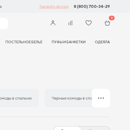
а
8 (800) 700-34-29
Заказать звонок
0
ПОСТЕЛЬНОЕ БЕЛЬЕ
ПУФЫ И БАНКЕТКИ
ОДЕЯЛА
омоды в спальню
Черные комоды в спальню
Беж