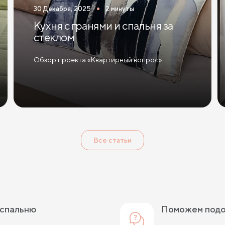
30 Декабря, 2025
2 минуты
Кухня с гранями и спальня за
стеклом
Обзор проекта «Квартирный вопрос»
Все статьи
 спальню
Поможем под