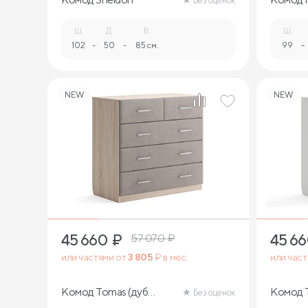
Без оценок
Ш.
Д.
В.
Ш.
102
-
50
-
85 см.
99
-
NEW
NEW
45 660
₽
45 6
57 070
₽
или частями от
3 805
₽ в мес.
или час
Комод Tomas (дуб
Комод T
Без оценок
сонома)