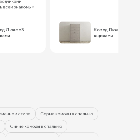
оводчиками.
ь всем знакомым
од Люкс с 3
Комод Люкс с 5
ками
ящиками
еменном стиле
Серые комоды в спальню
Синие комоды в спальню
ю
Комоды Дуб Сонома
Комоды Ясень