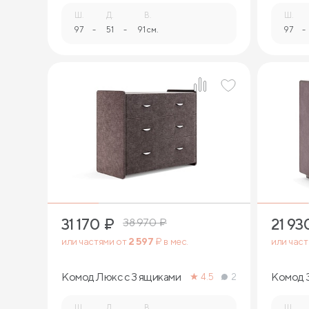
Ш.
Д.
В.
Ш.
97
-
51
-
91 см.
97
-
31 170
₽
21 93
38 970
₽
или частями от
2 597
₽ в мес.
или час
Комод Люкс с 3 ящиками
Комод 
4.5
2
Ш.
Д.
В.
Ш.