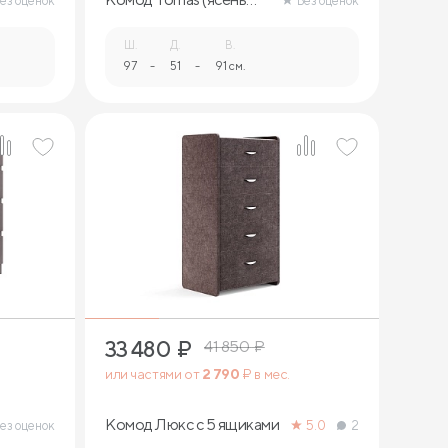
ез оценок
Без оценок
ориноко)
Ш.
Д.
В.
97
-
51
-
91 см.
33 480
₽
41 850
₽
или частями от
2 790
₽ в мес.
Комод Люкс с 5 ящиками
ез оценок
5.0
2