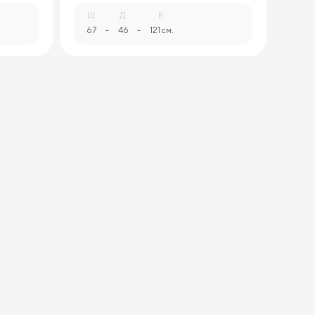
Ш.
Д.
В.
67
-
46
-
121 см.