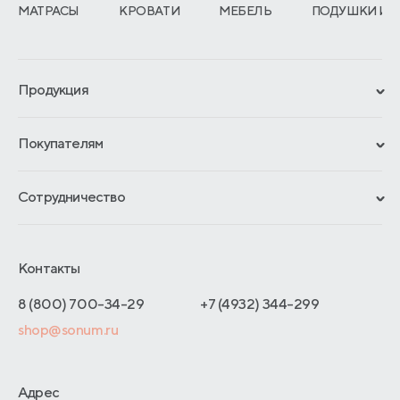
МАТРАСЫ
КРОВАТИ
МЕБЕЛЬ
ПОДУШКИ И 
Продукция
Сертификаты
Покупателям
Гарантии
Рассрочка и кредит
Материалы и технологии
Сотрудничество
Обмен и возврат
Сроки изготовления
Франчайзинг
Доставка и оплата
Блог
Отельерам
Контакты
Как оформить заказ
Отзывы покупателей
Интернет-магазинам
Адреса магазинов
8 (800) 700-34-29
+7 (4932) 344-299
Оптовые продажи
shop@sonum.ru
Договор-оферты
Дизайнерам интерьеров
О производстве
Адрес