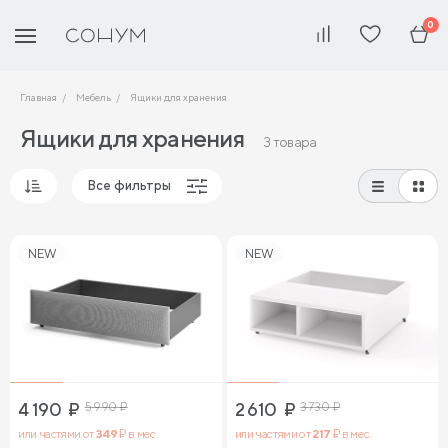
0
Главная
Мебель
Ящики для хранения
Ящики для хранения
3 товара
Все фильтры
Популярные
NEW
NEW
Сначала дешевые
Сначала дорогие
4 190
₽
5 990
₽
2 610
₽
3 730
₽
или частями от
349
₽ в мес.
или частями от
217
₽ в мес.