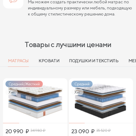
Мы можем создать практически любой матрас по
индивидуальному размеру или мебель, подходящую
к общему стилистическому решению дома.
Товары с лучшими ценами
МАТРАСЫ
КРОВАТИ
ПОДУШКИ И ТЕКСТИЛЬ
МЕ
Средний/Жесткий
Средний
Хит
Хит
20 990
₽
34 980
₽
23 090
₽
35 520
₽