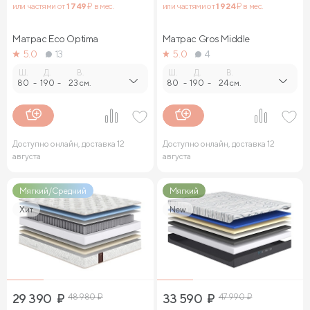
или частями от
1 749
₽ в мес.
или частями от
1 924
₽ в мес.
Матрас Eco Optima
Матрас Gros Middle
5.0
13
5.0
4
Ш.
Д.
В.
Ш.
Д.
В.
80
-
190
-
23 см.
80
-
190
-
24 см.
Доступно онлайн, доставка 12
Доступно онлайн, доставка 12
августа
августа
Мягкий/Средний
Мягкий
Хит
New
29 390
₽
48 980
₽
33 590
₽
47 990
₽