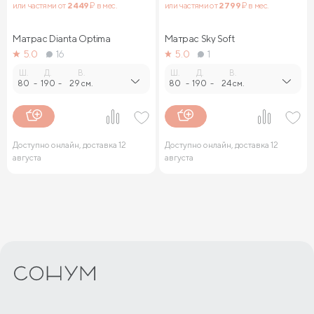
или частями от
2 449
₽ в мес.
или частями от
2 799
₽ в мес.
Матрас Dianta Optima
Матрас Sky Soft
5.0
16
5.0
1
Ш.
Д.
В.
Ш.
Д.
В.
80
-
190
-
29 см.
80
-
190
-
24 см.
Доступно онлайн, доставка 12
Доступно онлайн, доставка 12
августа
августа