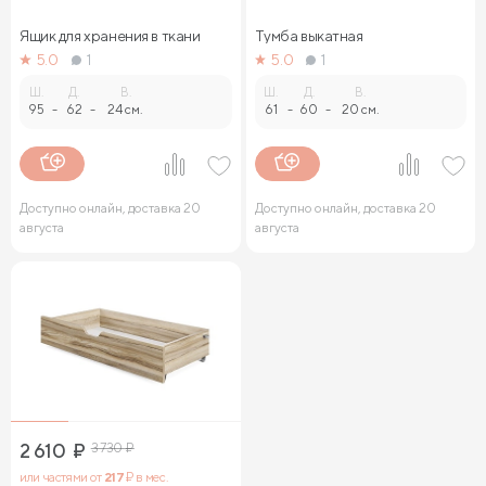
Ящик для хранения в ткани
Тумба выкатная
5.0
1
5.0
1
Ш.
Д.
В.
Ш.
Д.
В.
95
-
62
-
24 см.
61
-
60
-
20 см.
Доступно онлайн, доставка 20
Доступно онлайн, доставка 20
августа
августа
2 610
₽
3 730
₽
или частями от
217
₽ в мес.