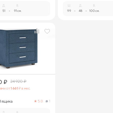
Д.
В.
Ш.
Д.
В.
51
-
91 см.
99
-
48
-
100 см.
0
₽
24 920
₽
тями от
1 661
₽ в мес.
3 ящика
5.0
1
Д.
В.