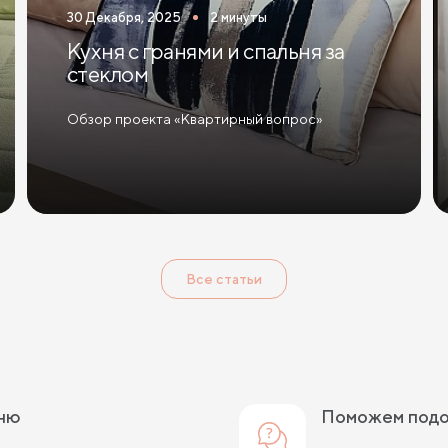
30 Декабря, 2025
2 минуты
Кухня с гранями и спальня за
стеклом
Обзор проекта «Квартирный вопрос»
Все статьи
ьню
Поможем под