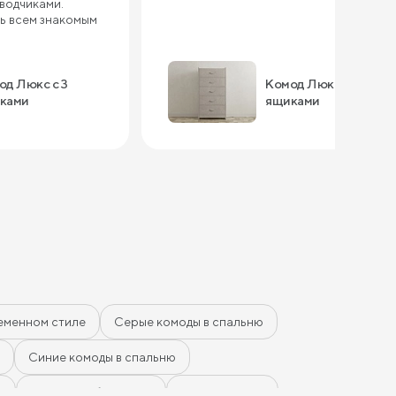
оводчиками.
ь всем знакомым
од Люкс с 3
Комод Люкс с 5
ками
ящиками
еменном стиле
Серые комоды в спальню
Синие комоды в спальню
ю
Комоды Дуб Сонома
Комоды Ясень