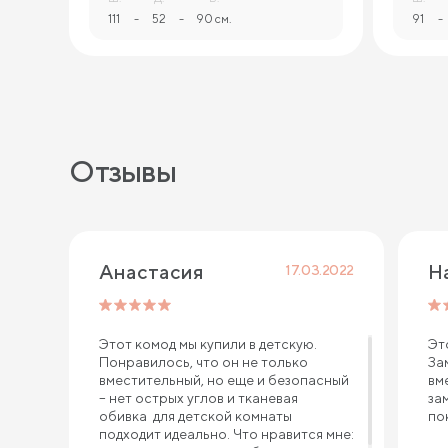
111
-
52
-
90 см.
91
-
Отзывы
Анастасия
17.03.2022
Этот комод мы купили в детскую.
Эт
Понравилось, что он не только
За
вместительный, но еще и безопасный
вм
– нет острых углов и тканевая
за
обивка для детской комнаты
по
подходит идеально. Что нравится мне: