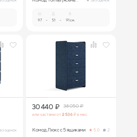
ез оценок
Без оценок
ориноко)
Ш.
Д.
В.
97
-
51
-
91 см.
30 440
₽
38 050
₽
или частями от
2 536
₽ в мес.
Комод Люкс с 5 ящиками
ез оценок
5.0
2