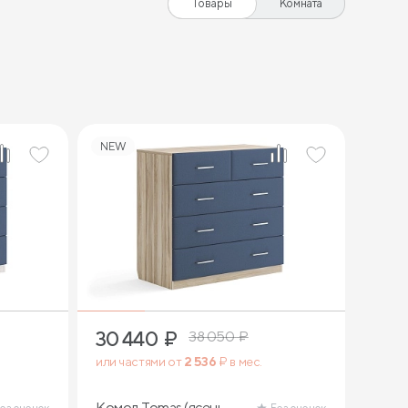
Товары
Комната
NEW
30 440
₽
38 050
₽
или частями от
2 536
₽ в мес.
Комод Tomas (ясень