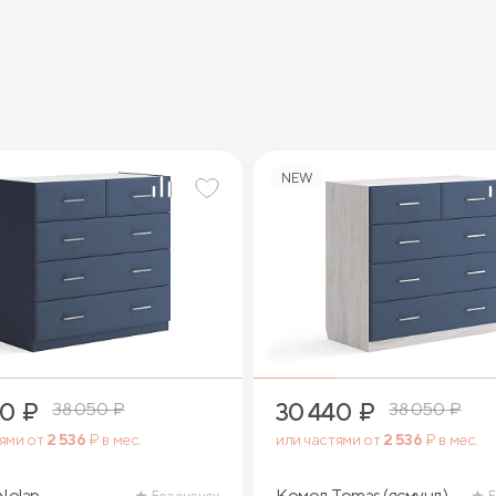
NEW
40
₽
30 440
₽
38 050
₽
38 050
₽
тями от
2 536
₽ в мес.
или частями от
2 536
₽ в мес.
Nolan
Комод Tomas (ясмунд)