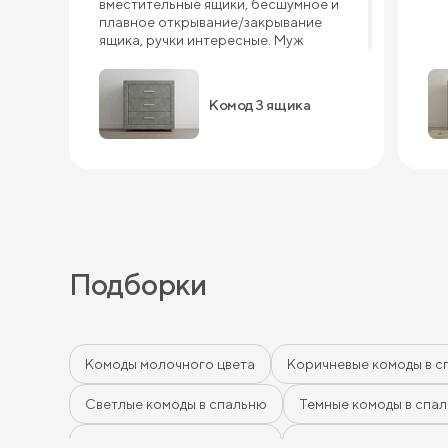
вместительные ящики, бесшумное и
плавное открывание/закрывание
ящика, ручки интересные. Муж
сказал, что собирать комод одно
удовольствие. Он все перебрал,
качество похвалил. Уверена, комод 3
Комод 3 ящика
ящика прослужит нам долго.
Подборки
Комоды молочного цвета
Коричневые комоды в с
Светлые комоды в спальню
Темные комоды в спа
Зеленые комоды в спальню
Комоды в спальню гр