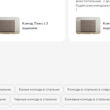
вместительный , с д
Будем рекомендоват
!
Комод Люкс с 3
Ком
ящиками
ящи
пальню
Белые комоды в спальню
Комоды в спальню в совр
льню
Черные комоды в спальню
Бежевые комоды в спальню
афит
Розовые комоды в спальню
Голубые комоды в спальн