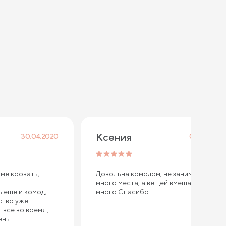
Ксения
30.04.2020
01.06.2019
ме кровать,
Довольна комодом, не занимает
много места, а вещей вмещает в себя
 еще и комод,
много.Спасибо!
ство уже
все во время ,
ень