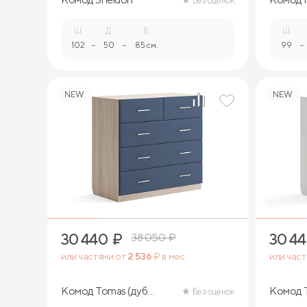
Без оценок
Ш.
Д.
В.
Ш.
102
-
50
-
85 см.
99
-
NEW
NEW
30 440
₽
30 4
38 050
₽
или частями от
2 536
₽ в мес.
или час
Комод Tomas (дуб
Комод T
Без оценок
сонома)