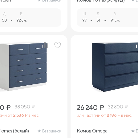
Без оценок
Б
Д.
В.
Ш.
Д.
В.
50
-
92 см.
97
-
51
-
91 см.
40
₽
26 240
₽
38 050
₽
32 800
₽
тями от
2 536
₽ в мес.
или частями от
2 186
₽ в мес.
omas (белый)
Комод Omega
Без оценок
Б