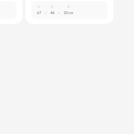
Ш.
Д.
В.
67
-
46
-
121 см.