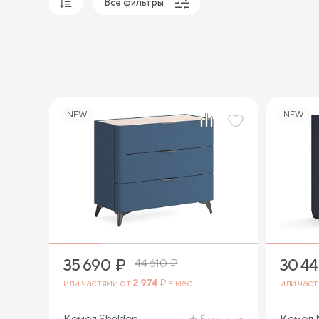
Все фильтры
Популярные
Сначала дешевые
Сначала дорогие
NEW
NEW
35 690
₽
30 4
44 610
₽
или частями от
2 974
₽ в мес.
или час
Комод Sheldon
Комод 