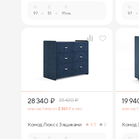
Ш.
Д.
В.
Ш.
97
-
51
-
91 см.
97
-
28 340
₽
19 94
35 420
₽
или частями от
2 361
₽ в мес.
или час
Комод Люкс с 3 ящиками
Комод 
4.5
2
Ш.
Д.
В.
Ш.