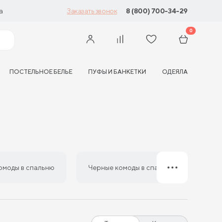
а
8 (800) 700-34-29
Заказать звонок
0
ПОСТЕЛЬНОЕ БЕЛЬЕ
ПУФЫ И БАНКЕТКИ
ОДЕЯЛА
омоды в спальню
Черные комоды в спальню
Беж