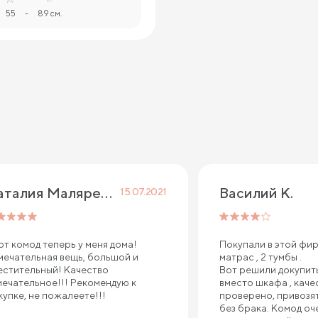
55
-
89 см.
Наталия Маляренко
Василий К.
15.07.2021
от комод теперь у меня дома!
Покупали в этой фир
мечательная вещь, большой и
матрас , 2 тумбы .
естительный! Качество
Вот решили докупить
мечательное!!! Рекомендую к
вместо шкафа , каче
купке, не пожалеете!!!
проверено, привозят 
без брака. Комод оч