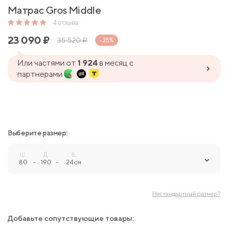
Матрас Gros Middle
4
отзыва
23 090
₽
35 520
₽
-35%
Или частями от
1 924
в месяц с
партнерами
Выберите размер:
Ш.
Д.
В.
80
-
190
-
24 см
Нестандартный размер?
Добавьте сопутствующие товары: