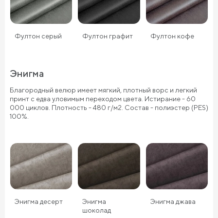
Фултон серый
Фултон графит
Фултон кофе
Энигма
Благородный велюр имеет мягкий, плотный ворс и легкий
принт с едва уловимым переходом цвета. Истирание - 60
000 циклов. Плотность - 480 г/м2. Состав - полиэстер (PES)
100%.
Энигма десерт
Энигма
Энигма джава
шоколад